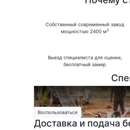
Собственный современный завод
3
мощностью 2400 м
Выезд специалиста для оценки,
бесплатный замер
Спе
При заказе от 1000м3 - спецпредложени
на услугу прокачки до 50%! (Детали
уточните с диспетчером)
Воспользоваться
Доставка и подача б