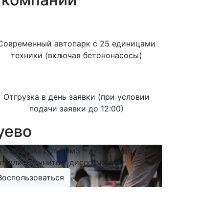
Современный автопарк с 25 единицами
техники (включая бетононасосы)
Отгрузка в день заявки (при условии
подачи заявки до 12:00)
уево
 5-ый заказ от 50м3 - дисконт до 10%!
етали уточните с диспетчером)
Воспользоваться