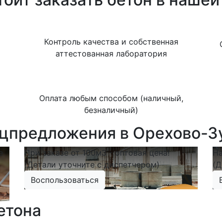
Контроль качества и собственная
аттестованная лаборатория
Оплата любым способом (наличный,
безналичный)
цпредложения в Орехово-З
е
При заказе от 100м3 - оптовая цена!
На
(Детали уточните с диспетчером)
(Д
Воспользоваться
етона