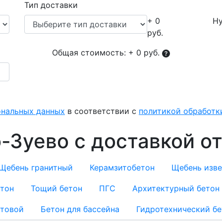
Тип доставки
+ 0
Ну
руб.
Общая стоимость:
+ 0 руб.
ональных данных
в соответствии с
политикой обработ
-Зуево с доставкой о
Щебень гранитный
Керамзитобетон
Щебень изв
тон
Тощий бетон
ПГС
Архитектурный бетон
стовой
Бетон для бассейна
Гидротехнический бе