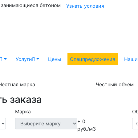
и занимающиеся бетоном
Узнать условия
Услуги
Цены
Спецпредложения
Наши
Честная марка
Честный объем
ь заказа
Марка
Об
+ 0
руб./м3