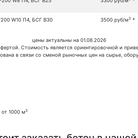
F200 W8 П4, БСГ В25
3300 руб/м
*
3
F200 W10 П4, БСГ В30
3500 руб/м
*
цены актуальны на 01.08.2026
офертой. Стоимость является ориентировочной и при
ована в связи со сменой рыночных цен на сырье, обор
3
 от 1000 м
оит заказать бетон в наше